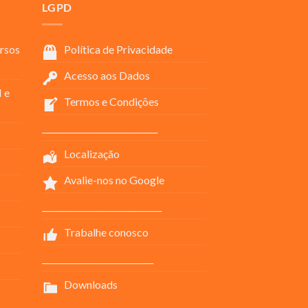
LGPD
rsos
Política de Privacidade
Acesso aos Dados
 e
Termos e Condições
____________________________
Localização
Avalie-nos no Google
_____________________________
Trabalhe conosco
___________________________
Downloads