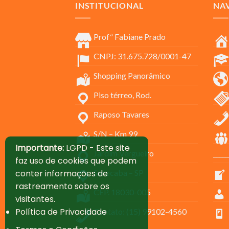
INSTITUCIONAL
NA
Profª Fabiane Prado
CNPJ: 31.675.728/0001-47
Shopping Panorâmico
Piso térreo, Rod.
Raposo Tavares
S/N – Km 99
Importante:
LGPD - Este site
Jardim Vergueiro
_____
faz uso de cookies que podem
Sorocaba – SP
conter informações de
rastreamento sobre os
CEP. 18030-005
visitantes.
Política de Privacidade
Contato: (15) 99102-4560