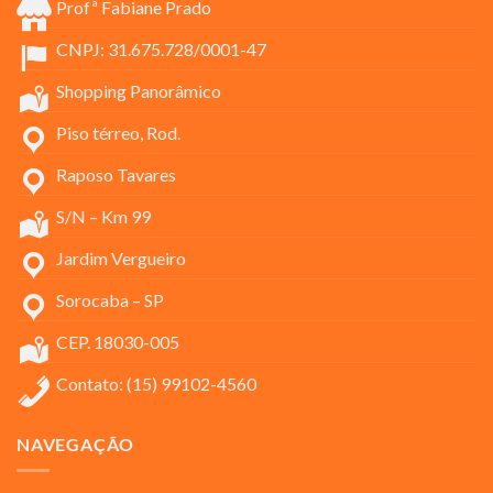
Profª Fabiane Prado
CNPJ: 31.675.728/0001-47
Shopping Panorâmico
Piso térreo, Rod.
Raposo Tavares
S/N – Km 99
Jardim Vergueiro
Sorocaba – SP
CEP. 18030-005
Contato: (15) 99102-4560
NAVEGAÇÃO