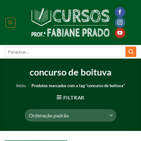
Skip
to
content
Pesquisar
por:
concurso de boituva
Início
/
Produtos marcados com a tag “concurso de boituva”
FILTRAR