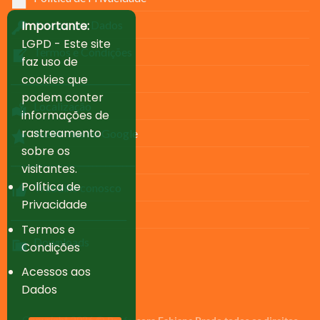
Importante:
Acesso aos Dados
LGPD - Este site
Termos e Condições
faz uso de
cookies que
____________________________
podem conter
Localização
informações de
rastreamento
Avalie-nos no Google
sobre os
_____________________________
visitantes.
Política de
Trabalhe conosco
Privacidade
___________________________
Termos e
Downloads
Condições
Acessos aos
Dados