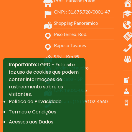
Profª Fabiane Prado
CNPJ: 31.675.728/0001-47
Shopping Panorâmico
Piso térreo, Rod.
Raposo Tavares
S/N – Km 99
Importante:
LGPD - Este site
Jardim Vergueiro
_____
faz uso de cookies que podem
Sorocaba – SP
conter informações de
rastreamento sobre os
CEP. 18030-005
visitantes.
Política de Privacidade
Contato: (15) 99102-4560
Termos e Condições
Acessos aos Dados