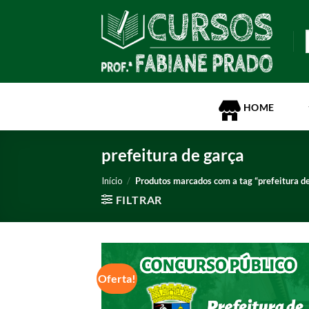
Skip
to
P
content
p
HOME
prefeitura de garça
Início
/
Produtos marcados com a tag “prefeitura de
FILTRAR
Oferta!