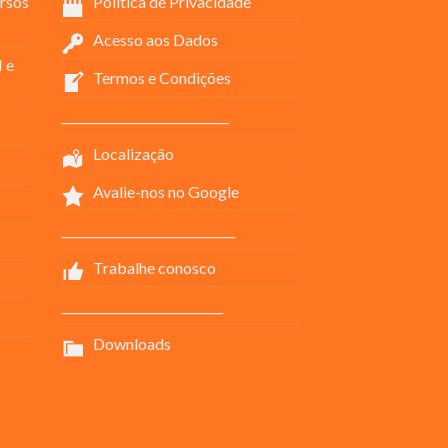
rsos
Política de Privacidade
Acesso aos Dados
 e
Termos e Condições
____________________________
Localização
Avalie-nos no Google
_____________________________
Trabalhe conosco
___________________________
Downloads