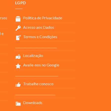
LGPD
rsos
Política de Privacidade
Acesso aos Dados
 e
Termos e Condições
____________________________
Localização
Avalie-nos no Google
_____________________________
Trabalhe conosco
___________________________
Downloads