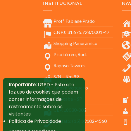
INSTITUCIONAL
NA
Profª Fabiane Prado
CNPJ: 31.675.728/0001-47
Shopping Panorâmico
Piso térreo, Rod.
Raposo Tavares
S/N – Km 99
Importante:
LGPD - Este site
Jardim Vergueiro
_____
faz uso de cookies que podem
Sorocaba – SP
conter informações de
rastreamento sobre os
CEP. 18030-005
visitantes.
Política de Privacidade
Contato: (15) 99102-4560