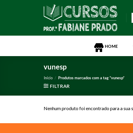
Skip
to
P
content
p
HOME
vunesp
Início
/
Produtos marcados com a tag “vunesp”
FILTRAR
Nenhum produto foi encontrado para a sua s