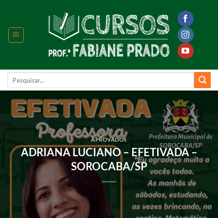
Skip
to
content
Pesquisar
por:
APROVADOS
ADRIANA LUCIANO – EFETIVADA –
SOROCABA/SP