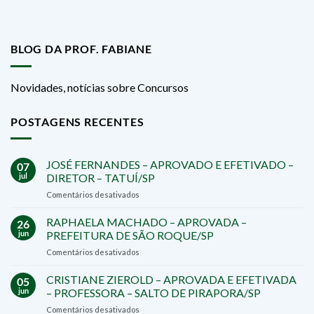
BLOG DA PROF. FABIANE
Novidades, notícias sobre Concursos
POSTAGENS RECENTES
JOSÉ FERNANDES – APROVADO E EFETIVADO –
07
jul
DIRETOR – TATUÍ/SP
em
Comentários desativados
JOSÉ
FERNANDES
RAPHAELA MACHADO – APROVADA –
26
–
jun
PREFEITURA DE SÃO ROQUE/SP
APROVADO
em
Comentários desativados
E
RAPHAELA
EFETIVADO
MACHADO
CRISTIANE ZIEROLD – APROVADA E EFETIVADA
–
05
–
DIRETOR
jun
– PROFESSORA – SALTO DE PIRAPORA/SP
APROVADA
–
em
Comentários desativados
–
TATUÍ/SP