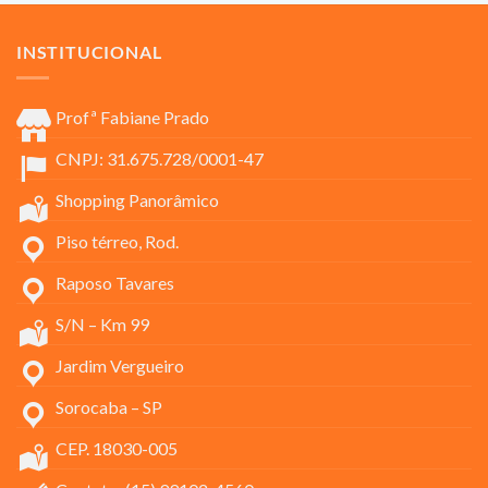
INSTITUCIONAL
Profª Fabiane Prado
CNPJ: 31.675.728/0001-47
Shopping Panorâmico
Piso térreo, Rod.
Raposo Tavares
S/N – Km 99
Jardim Vergueiro
Sorocaba – SP
CEP. 18030-005