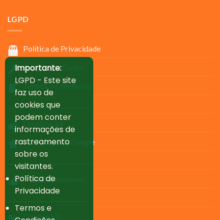
LGPD
Política de Privacidade
Importante:
Acesso aos Dados
LGPD - Este site
Termos e Condições
faz uso de
cookies que
____________________________
podem conter
Localização
informações de
rastreamento
Avalie-nos no Google
sobre os
_____________________________
visitantes.
Política de
Trabalhe conosco
Privacidade
___________________________
Termos e
Downloads