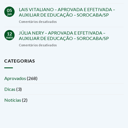
CRISTIANE
PREFEITURA
ZIEROLD
LAIS VITALIANO – APROVADA E EFETIVADA –
DE
05
–
SÃO
jun
AUXILIAR DE EDUCAÇÃO – SOROCABA/SP
APROVADA
ROQUE/SP
em
Comentários desativados
E
LAIS
EFETIVADA
VITALIANO
JÚLIA NERY – APROVADA E EFETIVADA –
–
12
–
PROFESSORA
maio
AUXILIAR DE EDUCAÇÃO – SOROCABA/SP
APROVADA
–
em
Comentários desativados
E
SALTO
JÚLIA
EFETIVADA
DE
NERY
–
PIRAPORA/SP
–
CATEGORIAS
AUXILIAR
APROVADA
DE
E
EDUCAÇÃO
EFETIVADA
–
Aprovados
(268)
–
SOROCABA/SP
AUXILIAR
Dicas
(3)
DE
EDUCAÇÃO
–
Notícias
(2)
SOROCABA/SP