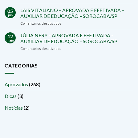
CRISTIANE
PREFEITURA
ZIEROLD
LAIS VITALIANO – APROVADA E EFETIVADA –
DE
05
–
SÃO
jun
AUXILIAR DE EDUCAÇÃO – SOROCABA/SP
APROVADA
ROQUE/SP
em
Comentários desativados
E
LAIS
EFETIVADA
VITALIANO
JÚLIA NERY – APROVADA E EFETIVADA –
–
12
–
PROFESSORA
maio
AUXILIAR DE EDUCAÇÃO – SOROCABA/SP
APROVADA
–
em
Comentários desativados
E
SALTO
JÚLIA
EFETIVADA
DE
NERY
–
PIRAPORA/SP
–
CATEGORIAS
AUXILIAR
APROVADA
DE
E
EDUCAÇÃO
EFETIVADA
–
Aprovados
(268)
–
SOROCABA/SP
AUXILIAR
Dicas
(3)
DE
EDUCAÇÃO
–
Notícias
(2)
SOROCABA/SP