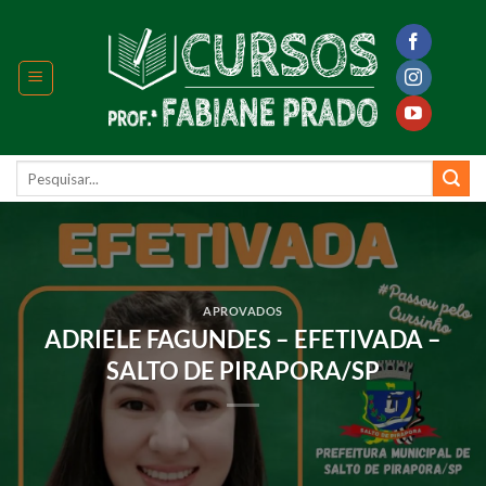
Skip
to
content
Pesquisar
por:
APROVADOS
ADRIELE FAGUNDES – EFETIVADA –
SALTO DE PIRAPORA/SP