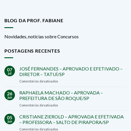
BLOG DA PROF. FABIANE
Novidades, notícias sobre Concursos
POSTAGENS RECENTES
JOSÉ FERNANDES – APROVADO E EFETIVADO –
07
jul
DIRETOR – TATUÍ/SP
em
Comentários desativados
JOSÉ
FERNANDES
RAPHAELA MACHADO – APROVADA –
26
–
jun
PREFEITURA DE SÃO ROQUE/SP
APROVADO
em
Comentários desativados
E
RAPHAELA
EFETIVADO
MACHADO
CRISTIANE ZIEROLD – APROVADA E EFETIVADA
–
05
–
DIRETOR
jun
– PROFESSORA – SALTO DE PIRAPORA/SP
APROVADA
–
em
Comentários desativados
–
TATUÍ/SP