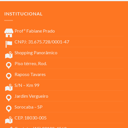
INSTITUCIONAL
Profª Fabiane Prado
CNPJ: 31.675.728/0001-47
Shopping Panorâmico
Piso térreo, Rod.
Raposo Tavares
S/N – Km 99
Jardim Vergueiro
Sorocaba – SP
CEP. 18030-005