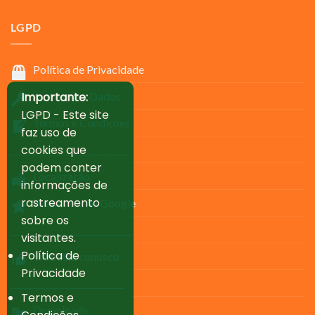
LGPD
Política de Privacidade
Importante:
Acesso aos Dados
LGPD - Este site
Termos e Condições
faz uso de
cookies que
____________________________
podem conter
Localização
informações de
rastreamento
Avalie-nos no Google
sobre os
_____________________________
visitantes.
Política de
Trabalhe conosco
Privacidade
___________________________
Termos e
Downloads