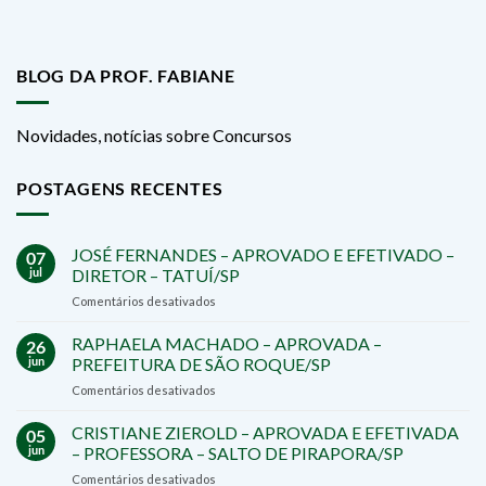
BLOG DA PROF. FABIANE
Novidades, notícias sobre Concursos
POSTAGENS RECENTES
JOSÉ FERNANDES – APROVADO E EFETIVADO –
07
jul
DIRETOR – TATUÍ/SP
em
Comentários desativados
JOSÉ
FERNANDES
RAPHAELA MACHADO – APROVADA –
26
–
jun
PREFEITURA DE SÃO ROQUE/SP
APROVADO
em
Comentários desativados
E
RAPHAELA
EFETIVADO
MACHADO
CRISTIANE ZIEROLD – APROVADA E EFETIVADA
–
05
–
DIRETOR
jun
– PROFESSORA – SALTO DE PIRAPORA/SP
APROVADA
–
em
Comentários desativados
–
TATUÍ/SP