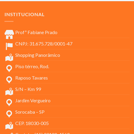
INSTITUCIONAL
Profª Fabiane Prado
CNPJ: 31.675.728/0001-47
Shopping Panorâmico
Piso térreo, Rod.
Raposo Tavares
S/N – Km 99
Jardim Vergueiro
Sorocaba – SP
CEP. 18030-005