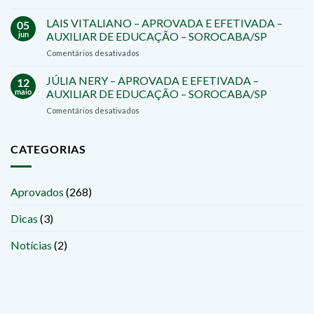
CRISTIANE
PREFEITURA
ZIEROLD
LAIS VITALIANO – APROVADA E EFETIVADA –
DE
05
–
SÃO
jun
AUXILIAR DE EDUCAÇÃO – SOROCABA/SP
APROVADA
ROQUE/SP
em
Comentários desativados
E
LAIS
EFETIVADA
VITALIANO
JÚLIA NERY – APROVADA E EFETIVADA –
–
12
–
PROFESSORA
maio
AUXILIAR DE EDUCAÇÃO – SOROCABA/SP
APROVADA
–
em
Comentários desativados
E
SALTO
JÚLIA
EFETIVADA
DE
NERY
–
PIRAPORA/SP
–
CATEGORIAS
AUXILIAR
APROVADA
DE
E
EDUCAÇÃO
EFETIVADA
–
Aprovados
(268)
–
SOROCABA/SP
AUXILIAR
Dicas
(3)
DE
EDUCAÇÃO
–
Notícias
(2)
SOROCABA/SP