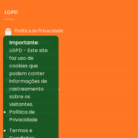
LGPD
Política de Privacidade
Importante:
Acesso aos Dados
LGPD - Este site
Termos e Condições
faz uso de
cookies que
____________________________
podem conter
Localização
informações de
rastreamento
Avalie-nos no Google
sobre os
_____________________________
visitantes.
Política de
Trabalhe conosco
Privacidade
___________________________
Termos e
Downloads