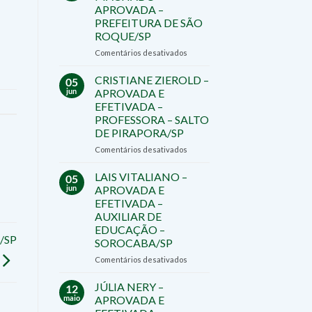
APROVADO
APROVADA –
E
PREFEITURA DE SÃO
EFETIVADO
ROQUE/SP
–
DIRETOR
em
Comentários desativados
–
RAPHAELA
TATUÍ/SP
MACHADO
CRISTIANE ZIEROLD –
05
–
jun
APROVADA E
APROVADA
EFETIVADA –
–
PROFESSORA – SALTO
PREFEITURA
DE PIRAPORA/SP
DE
SÃO
em
Comentários desativados
ROQUE/SP
CRISTIANE
ZIEROLD
LAIS VITALIANO –
05
–
jun
APROVADA E
APROVADA
EFETIVADA –
E
AUXILIAR DE
EFETIVADA
EDUCAÇÃO –
–
/SP
SOROCABA/SP
PROFESSORA
–
em
Comentários desativados
SALTO
LAIS
DE
VITALIANO
JÚLIA NERY –
12
PIRAPORA/SP
–
maio
APROVADA E
APROVADA