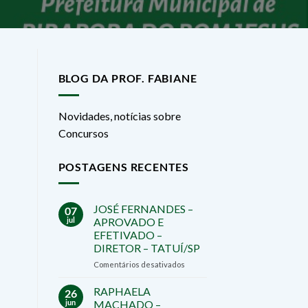
BLOG DA PROF. FABIANE
Novidades, notícias sobre
Concursos
POSTAGENS RECENTES
JOSÉ FERNANDES –
07
jul
APROVADO E
EFETIVADO –
DIRETOR – TATUÍ/SP
em
Comentários desativados
JOSÉ
FERNANDES
RAPHAELA
26
–
jun
MACHADO –