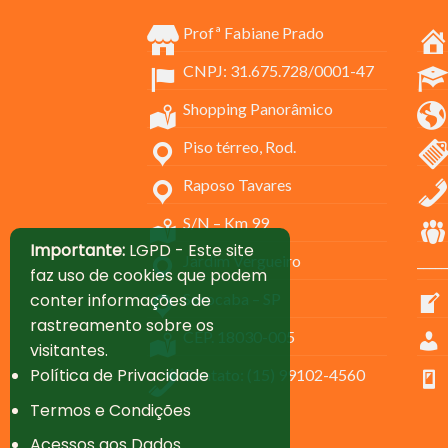
Profª Fabiane Prado
CNPJ: 31.675.728/0001-47
Shopping Panorâmico
Piso térreo, Rod.
Raposo Tavares
S/N – Km 99
Importante:
LGPD - Este site
Jardim Vergueiro
_____
faz uso de cookies que podem
conter informações de
Sorocaba – SP
rastreamento sobre os
CEP. 18030-005
visitantes.
Política de Privacidade
Contato: (15) 99102-4560
Termos e Condições
Acessos aos Dados