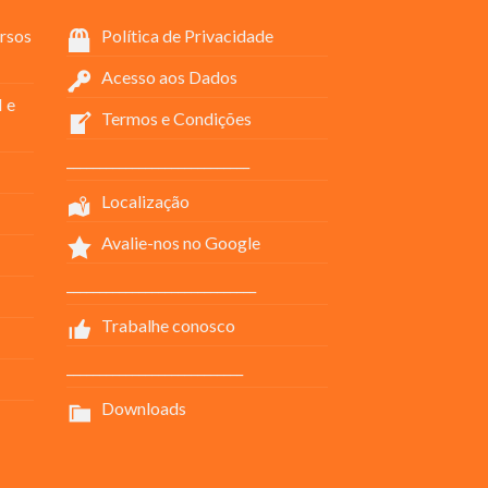
rsos
Política de Privacidade
Acesso aos Dados
 e
Termos e Condições
____________________________
Localização
Avalie-nos no Google
_____________________________
Trabalhe conosco
___________________________
Downloads