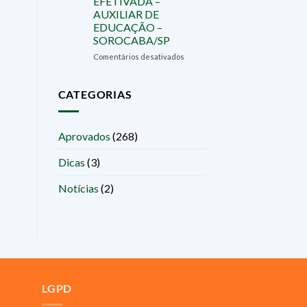
EFETIVADA –
E
AUXILIAR DE
EFETIVADA
EDUCAÇÃO –
–
SOROCABA/SP
AUXILIAR
DE
em
Comentários desativados
EDUCAÇÃO
JÚLIA
–
NERY
SOROCABA/SP
–
CATEGORIAS
APROVADA
E
EFETIVADA
Aprovados
(268)
–
AUXILIAR
Dicas
(3)
DE
EDUCAÇÃO
–
Notícias
(2)
SOROCABA/SP
LGPD