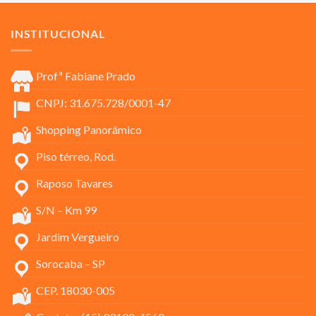
INSTITUCIONAL
Profª Fabiane Prado
CNPJ: 31.675.728/0001-47
Shopping Panorâmico
Piso térreo, Rod.
Raposo Tavares
S/N – Km 99
Jardim Vergueiro
Sorocaba – SP
CEP. 18030-005