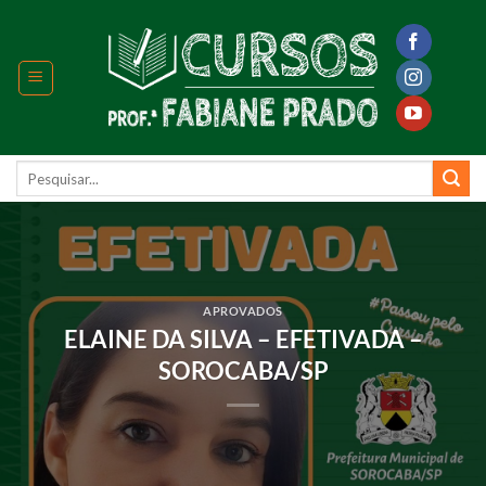
Skip
to
content
Pesquisar
por:
APROVADOS
ELAINE DA SILVA – EFETIVADA –
SOROCABA/SP