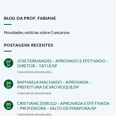
BLOG DA PROF. FABIANE
Novidades, notícias sobre Concursos
POSTAGENS RECENTES
JOSÉ FERNANDES – APROVADO E EFETIVADO –
07
jul
DIRETOR – TATUÍ/SP
em
Comentários desativados
JOSÉ
FERNANDES
RAPHAELA MACHADO – APROVADA –
26
–
jun
PREFEITURA DE SÃO ROQUE/SP
APROVADO
em
Comentários desativados
E
RAPHAELA
EFETIVADO
MACHADO
CRISTIANE ZIEROLD – APROVADA E EFETIVADA
–
05
–
DIRETOR
jun
– PROFESSORA – SALTO DE PIRAPORA/SP
APROVADA
–
em
Comentários desativados
–
TATUÍ/SP