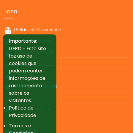
LGPD
Política de Privacidade
Importante:
Acesso aos Dados
LGPD - Este site
Termos e Condições
faz uso de
cookies que
____________________________
podem conter
Localização
informações de
rastreamento
Avalie-nos no Google
sobre os
_____________________________
visitantes.
Política de
Trabalhe conosco
Privacidade
___________________________
Termos e
Downloads