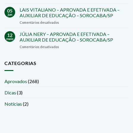
CRISTIANE
PREFEITURA
ZIEROLD
LAIS VITALIANO – APROVADA E EFETIVADA –
DE
05
–
SÃO
jun
AUXILIAR DE EDUCAÇÃO – SOROCABA/SP
APROVADA
ROQUE/SP
em
Comentários desativados
E
LAIS
EFETIVADA
VITALIANO
JÚLIA NERY – APROVADA E EFETIVADA –
–
12
–
PROFESSORA
maio
AUXILIAR DE EDUCAÇÃO – SOROCABA/SP
APROVADA
–
em
Comentários desativados
E
SALTO
JÚLIA
EFETIVADA
DE
NERY
–
PIRAPORA/SP
–
CATEGORIAS
AUXILIAR
APROVADA
DE
E
EDUCAÇÃO
EFETIVADA
–
Aprovados
(268)
–
SOROCABA/SP
AUXILIAR
Dicas
(3)
DE
EDUCAÇÃO
–
Notícias
(2)
SOROCABA/SP