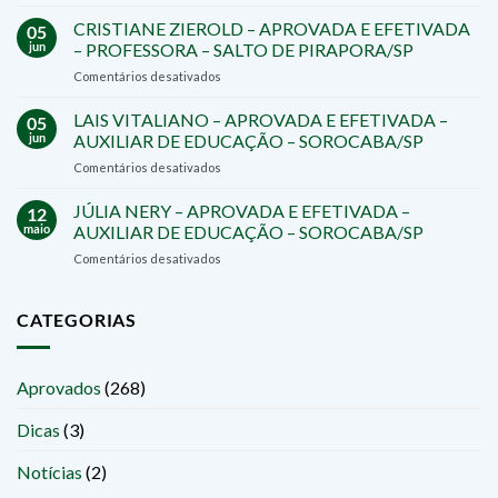
RAPHAELA
EFETIVADO
MACHADO
CRISTIANE ZIEROLD – APROVADA E EFETIVADA
–
05
–
DIRETOR
jun
– PROFESSORA – SALTO DE PIRAPORA/SP
APROVADA
–
em
Comentários desativados
–
TATUÍ/SP
CRISTIANE
PREFEITURA
ZIEROLD
LAIS VITALIANO – APROVADA E EFETIVADA –
DE
05
–
SÃO
jun
AUXILIAR DE EDUCAÇÃO – SOROCABA/SP
APROVADA
ROQUE/SP
em
Comentários desativados
E
LAIS
EFETIVADA
VITALIANO
JÚLIA NERY – APROVADA E EFETIVADA –
–
12
–
PROFESSORA
maio
AUXILIAR DE EDUCAÇÃO – SOROCABA/SP
APROVADA
–
em
Comentários desativados
E
SALTO
JÚLIA
EFETIVADA
DE
NERY
–
PIRAPORA/SP
–
CATEGORIAS
AUXILIAR
APROVADA
DE
E
EDUCAÇÃO
EFETIVADA
–
Aprovados
(268)
–
SOROCABA/SP
AUXILIAR
Dicas
(3)
DE
EDUCAÇÃO
–
Notícias
(2)
SOROCABA/SP