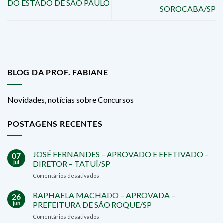
DO ESTADO DE SÃO PAULO
SOROCABA/SP
BLOG DA PROF. FABIANE
Novidades, notícias sobre Concursos
POSTAGENS RECENTES
JOSÉ FERNANDES – APROVADO E EFETIVADO –
07
jul
DIRETOR – TATUÍ/SP
em
Comentários desativados
JOSÉ
FERNANDES
RAPHAELA MACHADO – APROVADA –
26
–
jun
PREFEITURA DE SÃO ROQUE/SP
APROVADO
em
Comentários desativados
E