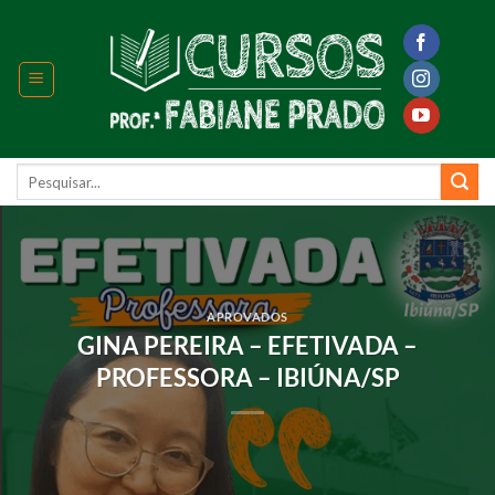
Skip
to
content
Pesquisar
por:
APROVADOS
GINA PEREIRA – EFETIVADA –
PROFESSORA – IBIÚNA/SP