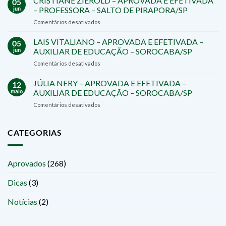
CRISTIANE ZIEROLD – APROVADA E EFETIVADA
05
–
DIRETOR
jun
– PROFESSORA – SALTO DE PIRAPORA/SP
APROVADA
–
em
Comentários desativados
–
TATUÍ/SP
CRISTIANE
PREFEITURA
ZIEROLD
LAIS VITALIANO – APROVADA E EFETIVADA –
DE
05
–
SÃO
jun
AUXILIAR DE EDUCAÇÃO – SOROCABA/SP
APROVADA
ROQUE/SP
em
Comentários desativados
E
LAIS
EFETIVADA
VITALIANO
JÚLIA NERY – APROVADA E EFETIVADA –
–
12
–
PROFESSORA
maio
AUXILIAR DE EDUCAÇÃO – SOROCABA/SP
APROVADA
–
em
Comentários desativados
E
SALTO
JÚLIA
EFETIVADA
DE
NERY
–
PIRAPORA/SP
–
CATEGORIAS
AUXILIAR
APROVADA
DE
E
EDUCAÇÃO
EFETIVADA
–
Aprovados
(268)
–
SOROCABA/SP
AUXILIAR
Dicas
(3)
DE
EDUCAÇÃO
–
Notícias
(2)
SOROCABA/SP