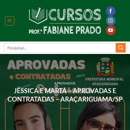
Skip
to
content
Pesquisar
por:
APROVADOS
JÉSSICA E MARTA – APROVADAS E
CONTRATADAS – ARAÇARIGUAMA/SP