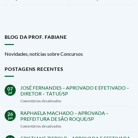
BLOG DA PROF. FABIANE
Novidades, notícias sobre Concursos
POSTAGENS RECENTES
JOSÉ FERNANDES – APROVADO E EFETIVADO –
07
jul
DIRETOR – TATUÍ/SP
em
Comentários desativados
JOSÉ
FERNANDES
RAPHAELA MACHADO – APROVADA –
26
–
jun
PREFEITURA DE SÃO ROQUE/SP
APROVADO
em
Comentários desativados
E
RAPHAELA
EFETIVADO
MACHADO
–