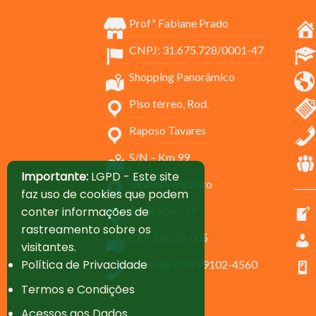
Profª Fabiane Prado
CNPJ: 31.675.728/0001-47
Shopping Panorâmico
Piso térreo, Rod.
Raposo Tavares
S/N – Km 99
Importante:
LGPD - Este site
Jardim Vergueiro
_____
faz uso de cookies que podem
conter informações de
Sorocaba – SP
rastreamento sobre os
CEP. 18030-005
visitantes.
Política de Privacidade
Contato: (15) 99102-4560
Termos e Condições
Acessos aos Dados