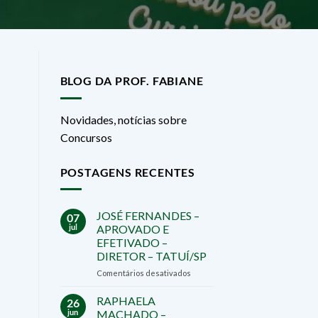
BLOG DA PROF. FABIANE
Novidades, notícias sobre
Concursos
POSTAGENS RECENTES
JOSÉ FERNANDES –
07
jul
APROVADO E
EFETIVADO –
DIRETOR – TATUÍ/SP
em
Comentários desativados
JOSÉ
FERNANDES
RAPHAELA
26
–
jun
MACHADO –