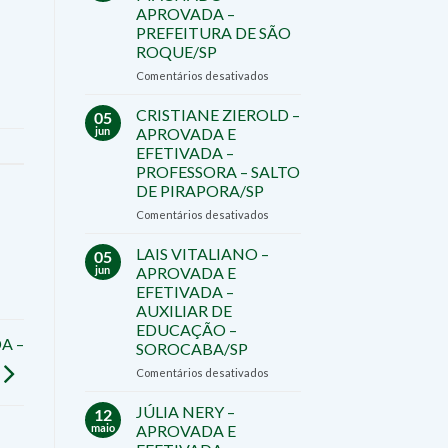
APROVADO
APROVADA –
E
PREFEITURA DE SÃO
EFETIVADO
ROQUE/SP
–
DIRETOR
em
Comentários desativados
–
RAPHAELA
TATUÍ/SP
MACHADO
CRISTIANE ZIEROLD –
05
–
jun
APROVADA E
APROVADA
EFETIVADA –
–
PROFESSORA – SALTO
PREFEITURA
DE PIRAPORA/SP
DE
SÃO
em
Comentários desativados
ROQUE/SP
CRISTIANE
ZIEROLD
LAIS VITALIANO –
05
–
jun
APROVADA E
APROVADA
EFETIVADA –
E
AUXILIAR DE
EFETIVADA
EDUCAÇÃO –
–
A –
SOROCABA/SP
PROFESSORA
–
em
Comentários desativados
SALTO
LAIS
DE
VITALIANO
JÚLIA NERY –
12
PIRAPORA/SP
–
maio
APROVADA E
APROVADA