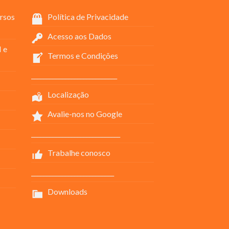
rsos
Política de Privacidade
Acesso aos Dados
 e
Termos e Condições
____________________________
Localização
Avalie-nos no Google
_____________________________
Trabalhe conosco
___________________________
Downloads