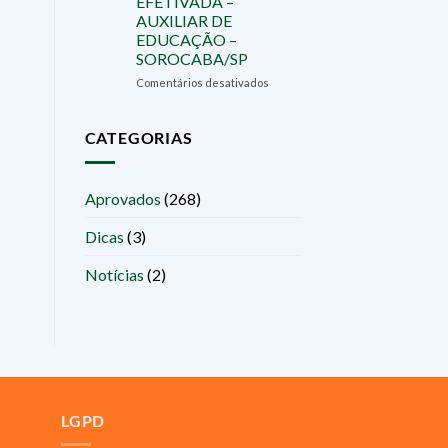
EFETIVADA –
E
AUXILIAR DE
EFETIVADA
EDUCAÇÃO –
–
SOROCABA/SP
AUXILIAR
DE
em
Comentários desativados
EDUCAÇÃO
JÚLIA
–
NERY
SOROCABA/SP
–
CATEGORIAS
APROVADA
E
EFETIVADA
Aprovados
(268)
–
AUXILIAR
Dicas
(3)
DE
EDUCAÇÃO
–
Notícias
(2)
SOROCABA/SP
LGPD