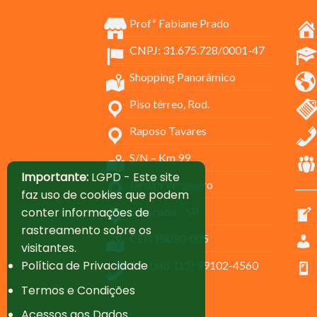
Profª Fabiane Prado
CNPJ: 31.675.728/0001-47
Shopping Panorâmico
Piso térreo, Rod.
Raposo Tavares
S/N – Km 99
Importante:
LGPD - Este site
Jardim Vergueiro
_____
faz uso de cookies que podem
conter informações de
Sorocaba – SP
rastreamento sobre os
CEP. 18030-005
visitantes.
Política de Privacidade
Contato: (15) 99102-4560
Termos e Condições
Acessos aos Dados