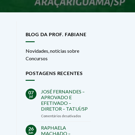
BLOG DA PROF. FABIANE
Novidades, notícias sobre
Concursos
POSTAGENS RECENTES
JOSÉ FERNANDES –
07
jul
APROVADO E
EFETIVADO –
DIRETOR – TATUÍ/SP
em
Comentários desativados
JOSÉ
FERNANDES
RAPHAELA
26
–
jun
MACHADO –