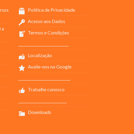
rsos
Política de Privacidade
Acesso aos Dados
 e
Termos e Condições
____________________________
Localização
Avalie-nos no Google
_____________________________
Trabalhe conosco
___________________________
Downloads