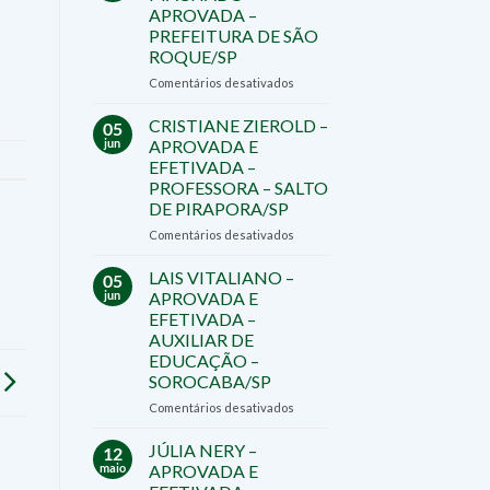
APROVADO
APROVADA –
E
PREFEITURA DE SÃO
EFETIVADO
ROQUE/SP
–
DIRETOR
em
Comentários desativados
–
RAPHAELA
TATUÍ/SP
MACHADO
CRISTIANE ZIEROLD –
05
–
jun
APROVADA E
APROVADA
EFETIVADA –
–
PROFESSORA – SALTO
PREFEITURA
DE PIRAPORA/SP
DE
SÃO
em
Comentários desativados
ROQUE/SP
CRISTIANE
ZIEROLD
LAIS VITALIANO –
05
–
jun
APROVADA E
APROVADA
EFETIVADA –
E
AUXILIAR DE
EFETIVADA
EDUCAÇÃO –
–
SOROCABA/SP
PROFESSORA
–
em
Comentários desativados
SALTO
LAIS
DE
VITALIANO
JÚLIA NERY –
12
PIRAPORA/SP
–
maio
APROVADA E
APROVADA