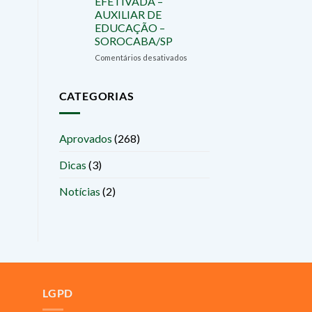
EFETIVADA –
E
AUXILIAR DE
EFETIVADA
EDUCAÇÃO –
–
SOROCABA/SP
AUXILIAR
DE
em
Comentários desativados
EDUCAÇÃO
JÚLIA
–
NERY
SOROCABA/SP
–
CATEGORIAS
APROVADA
E
EFETIVADA
Aprovados
(268)
–
AUXILIAR
Dicas
(3)
DE
EDUCAÇÃO
–
Notícias
(2)
SOROCABA/SP
LGPD